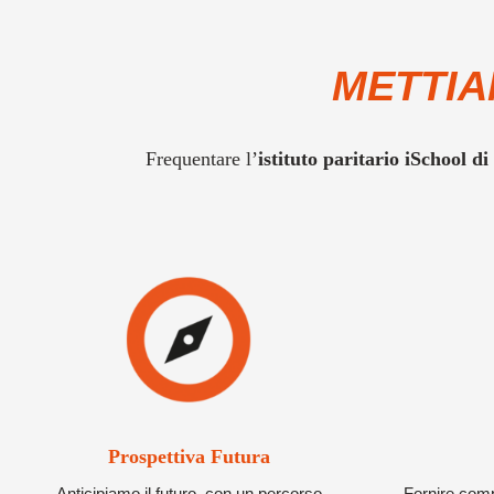
METTIA
Frequentare l’
istituto paritario iSchool 
Prospettiva Futura
Anticipiamo il futuro, con un percorso
Fornire com