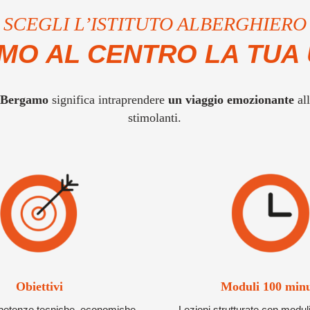
SCEGLI L’ISTITUTO ALBERGHIERO
MO AL CENTRO LA TUA 
di Bergamo
significa intraprendere
un viaggio emozionante
all
stimolanti.
Obiettivi
Moduli 100 minu
petenze tecniche, economiche
Lezioni strutturate con moduli