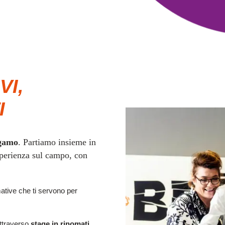
VI,
I
rgamo
. Partiamo insieme in
esperienza sul campo, con
tive che ti servono per
attraverso
stage in rinomati