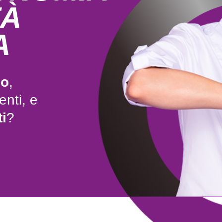
TÀ
A
co
,
nti, e
i
?