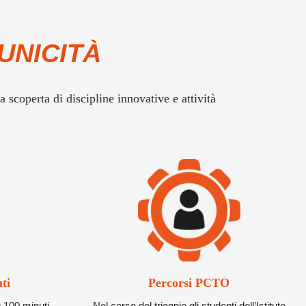
UNICITÀ
a scoperta di discipline innovative e attività
ti
Percorsi PCTO
 100 minuti.
Nel corso del triennio gli studenti dell’Istituto