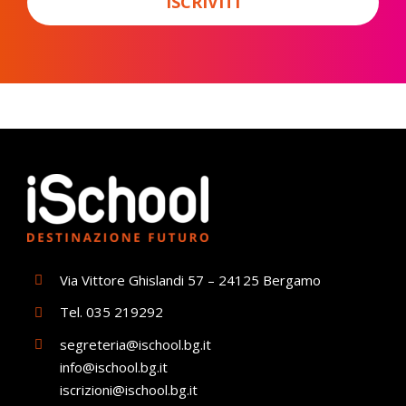
ISCRIVITI
*
Via Vittore Ghislandi 57 – 24125 Bergamo
Tel.
035 219292
segreteria@ischool.bg.it
info@ischool.bg.it
iscrizioni@ischool.bg.it