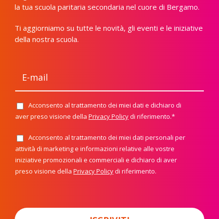
la tua scuola paritaria secondaria nel cuore di Bergamo.
Ti aggiorniamo su tutte le novità, gli eventi e le iniziative
della nostra scuola.
E
-
m
a
i
Acconsento al trattamento dei miei dati e dichiaro di
P
l
r
aver preso visione della
Privacy Policy
di riferimento.*
*
i
v
Acconsento al trattamento dei miei dati personali per
N
a
e
attività di marketing e informazioni relative alle vostre
c
w
y
iniziative promozionali e commerciali e dichiaro di aver
s
P
preso visione della
Privacy Policy
di riferimento.
l
o
e
l
t
i
t
c
e
y
r